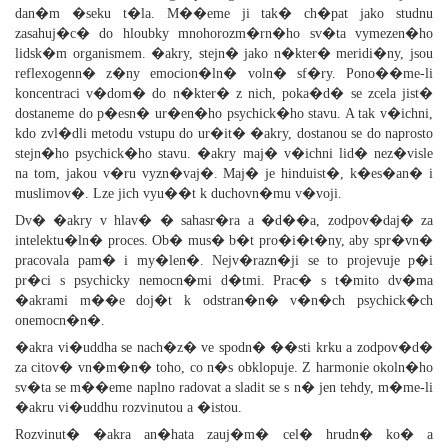
dan�m �seku t�la. M��eme ji tak� ch�pat jako studnu
zasahuj�c� do hloubky mnohorozm�rn�ho sv�ta vymezen�ho
lidsk�m organismem. �akry, stejn� jako n�kter� meridi�ny, jsou
reflexogenn� z�ny emocion�ln� voln� sf�ry. Pono��me-li
koncentraci v�dom� do n�kter� z nich, poka�d� se zcela jist�
dostaneme do p�esn� ur�en�ho psychick�ho stavu. A tak v�ichni,
kdo zvl�dli metodu vstupu do ur�it� �akry, dostanou se do naprosto
stejn�ho psychick�ho stavu. �akry maj� v�ichni lid� nez�visle
na tom, jakou v�ru vyzn�vaj�. Maj� je hinduist�, k�es�an� i
muslimov�. Lze jich vyu��t k duchovn�mu v�voji.
Dv� �akry v hlav� � sahasr�ra a �d��a, zodpov�daj� za
intelektu�ln� proces. Ob� mus� b�t pro�i�t�ny, aby spr�vn�
pracovala pam� i my�len�. Nejv�razn�ji se to projevuje p�i
pr�ci s psychicky nemocn�mi d�tmi. Prac� s t�mito dv�ma
�akrami m��e doj�t k odstran�n� v�n�ch psychick�ch
onemocn�n�.
�akra vi�uddha se nach�z� ve spodn� ��sti krku a zodpov�d�
za citov� vn�m�n� toho, co n�s obklopuje. Z harmonie okoln�ho
sv�ta se m��eme naplno radovat a sladit se s n� jen tehdy, m�me-li
�akru vi�uddhu rozvinutou a �istou.
Rozvinut� �akra an�hata zauj�m� cel� hrudn� ko� a