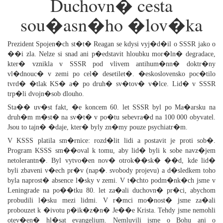
Duchovn� cesta
sou�asn�ho �lov�ka
Prezident Spojen�ch st�t� Reagan se kdysi vyj�d�il o SSSR jako o
��i zla. Nelze si snad ani p�edstavit hloubku mor�ln� degradace,
kter� vznikla v SSSR pod vlivem antihum�nn� doktr�ny
vl�dnouc� v zemi po cel� desetilet�. �eskoslovensko poc�tilo
tvrd� �tlak KS� a� po druh� sv�tov� v�lce. Lid� v SSSR
trp�li dvojn�sob dlouho.
Sta�� uv�st fakt, �e koncem 60. let SSSR byl po Ma�arsku na
druh�m m�st� na sv�t� v po�tu sebevra�d na 100 000 obyvatel.
Jsou to tajn� �daje, kter� byly zn�my pouze psychiatr�m.
V KSSS platila sm�rnice: rozd�lit lidi a postavit je proti sob�.
Program KSSS sm��oval k tomu, aby lid� byli k sobe navz�jem
netolerantn�. Byl vytvo�en nov� otrok��sk� ��d, kde lid�
byli zbaveni v�ech pr�v (nap�. svobody projevu) a d�sledkem toho
byla naprost� absence l�sky v zemi. V t�chto podm�nk�ch jsme v
Leningrade na po��tku 80. let za�ali duchovn� pr�ci, abychom
probudili l�sku mezi lidmi. V r�mci mo�nost� jsme za�ali
probouzet k �ivotu p�ik�z�n� Je��e Krista. Tehdy jsme nemohli
otev�en� hl�sat evangelium. Nemluvili jsme o Bohu ani o