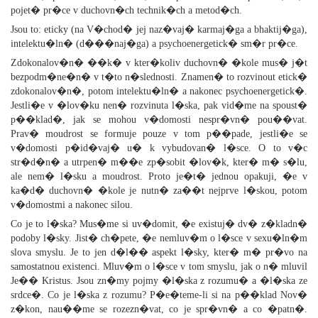
pojet� pr�ce v duchovn�ch technik�ch a metod�ch.
Jsou to: eticky (na V�chod� jej naz�vaj� karmaj�ga a bhaktij�ga),
intelektu�ln� (d���naj�ga) a psychoenergetick� sm�r pr�ce.
Zdokonalov�n� ��k� v kter�koliv duchovn� �kole mus� j�t
bezpodm�ne�n� v t�to n�slednosti. Znamen� to rozvinout etick�
zdokonalov�n�, potom intelektu�ln� a nakonec psychoenergetick�.
Jestli�e v �lov�ku nen� rozvinuta l�ska, pak vid�me na spoust�
p��klad�, jak se mohou v�domosti nespr�vn� pou��vat.
Prav� moudrost se formuje pouze v tom p��pade, jestli�e se
v�domosti p�id�vaj� u� k vybudovan� l�sce. O to v�c
str�d�n� a utrpen� m��e zp�sobit �lov�k, kter� m� s�lu,
ale nem� l�sku a moudrost. Proto je�t� jednou opakuji, �e v
ka�d� duchovn� �kole je nutn� za��t nejprve l�skou, potom
v�domostmi a nakonec silou.
Co je to l�ska? Mus�me si uv�domit, �e existuj� dv� z�kladn�
podoby l�sky. Jist� ch�pete, �e nemluv�m o l�sce v sexu�ln�m
slova smyslu. Je to jen d�l�� aspekt l�sky, kter� m� pr�vo na
samostatnou existenci. Mluv�m o l�sce v tom smyslu, jak o n� mluvil
Je�� Kristus. Jsou zn�my pojmy �l�ska z rozumu� a �l�ska ze
srdce�. Co je l�ska z rozumu? P�e�teme-li si na p��klad Nov�
z�kon, nau��me se rozezn�vat, co je spr�vn� a co �patn�.