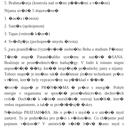
5. Brahma�arja (kontrola nad sv�mi p��n�mi a v�n�mi)
Nijama uv�d� 5 doporu�en�:
1. �au�a (�istota)
2. Sant�a (spokojenost)
3. Tapas (vnitrn� k�ze�)
4. Sv�dhj�ja (pochopen� smyslu �ivota)
5. ͚vara pranidh�na (vyzn�v�n� osobn�ho Boha a studium P�sma)
T�et� stupe� Patand�aliho syst�mu se naz�v� �SANA.
Realizuje se prost�ednictv�m hathaj�gy. V Indii k tomuto stupni
nepou�t�j� ��ky, kte�� nespl�uj� po�adavky jamy a nijamy.
Tohoto stupn� je mo�no tak� dos�hnout jin�mi technikami pr�ce
s t�lem, kter� byly vypracov�ny na p��klad v ��n�.
�tvrt� stupe� je PR�N�J�MA � pr�ce s energi�. Pohyb
energie v organismu se spou�t� prost�ednictv�m dechov�ch
cvik�. Doch�z� k o�ist� meridi�n�, rozvoji kan�lk�, kter�
vedou organismem, a tak� se pro�i��uj� �akry.
N�sleduje PRATJAH�RA. Jde o pr�ci s mysl� a o um�n� mysl
zastavit. To je podm�nka pro pr�ci s v�dom�m. Co ch�peme pod
pojmem v�dom�? V ateistick� v�d� b�v� �asto mysl s