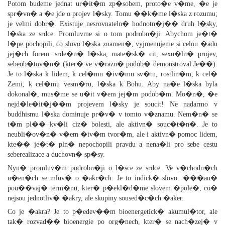
Potom budeme jednat ur�it�m zp�sobem, proto�e v�me, �e je
spr�vn� a �e jde o projev l�sky. Tomu ��k�me l�ska z rozumu;
je velmi dobr�. Existuje nesrovnateln� hodnotn�j�� druh l�sky,
l�ska ze srdce. Promluvme si o tom podrobn�ji. Abychom je�t�
l�pe pochopili, co slovo l�ska znamen�, vyjmenujeme si celou �adu
jej�ch forem: srde�n� l�ska, mate�sk� cit, sexu�ln� projev,
sebeob�tov�n� (kter� ve v�razn� podob� demonstroval Je��).
Je to l�ska k lidem, k cel�mu �iv�mu sv�tu, rostlin�m, k cel�
Zemi, k cel�mu vesm�ru, l�ska k Bohu. Aby na�e l�ska byla
dokonal�, mus�me se u�it v�em jej�m podob�m. Mo�n�, �e
nejd�le�it�j��m projevem l�sky je soucit! Ne nadarmo v
buddhismu l�ska dominuje pr�v� v tomto v�znamu. Nem�n� se
t�m pl�� kv�li ciz� bolesti, ale aktivn� souc�t�n�. Je to
neubli�ov�n� v�em �iv�m tvor�m, ale i aktivn� pomoc lidem,
kte�� je�t� pln� nepochopili pravdu a nena�li pro sebe cestu
seberealizace a duchovn� sp�sy.
Nyn� promluv�m podrobn�ji o l�sce ze srdce. Ve v�chodn�ch
u�en�ch se mluv� o �akr�ch. Je to indick� slovo. ���an�
pou��vaj� term�nu, kter� p�ekl�d�me slovem �pole�, co�
nejsou jednotliv� �akry, ale skupiny soused�c�ch �aker.
Co je �akra? Je to p�edev��m bioenergetick� akumul�tor, ale
tak� rozvad�� bioenergie po org�nech, kter� se nach�zej� v