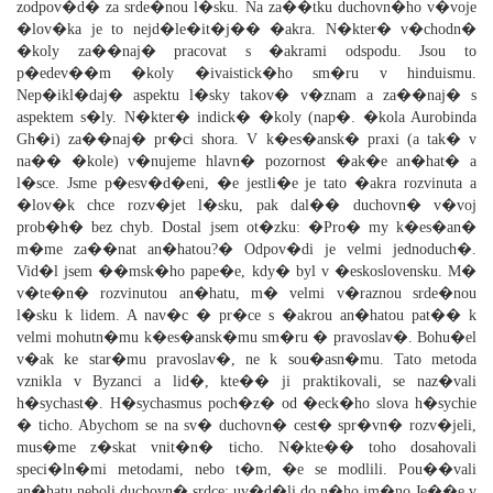
zodpov�d� za srde�nou l�sku. Na za��tku duchovn�ho v�voje
�lov�ka je to nejd�le�it�j�� �akra. N�kter� v�chodn�
�koly za��naj� pracovat s �akrami odspodu. Jsou to
p�edev��m �koly �ivaistick�ho sm�ru v hinduismu.
Nep�ikl�daj� aspektu l�sky takov� v�znam a za��naj� s
aspektem s�ly. N�kter� indick� �koly (nap�. �kola Aurobinda
Gh�i) za��naj� pr�ci shora. V k�es�ansk� praxi (a tak� v
na�� �kole) v�nujeme hlavn� pozornost �ak�e an�hat� a
l�sce. Jsme p�esv�d�eni, �e jestli�e je tato �akra rozvinuta a
�lov�k chce rozv�jet l�sku, pak dal�� duchovn� v�voj
prob�h� bez chyb. Dostal jsem ot�zku: �Pro� my k�es�an�
m�me za��nat an�hatou?� Odpov�di je velmi jednoduch�.
Vid�l jsem ��msk�ho pape�e, kdy� byl v �eskoslovensku. M�
v�te�n� rozvinutou an�hatu, m� velmi v�raznou srde�nou
l�sku k lidem. A nav�c � pr�ce s �akrou an�hatou pat�� k
velmi mohutn�mu k�es�ansk�mu sm�ru � pravoslav�. Bohu�el
v�ak ke star�mu pravoslav�, ne k sou�asn�mu. Tato metoda
vznikla v Byzanci a lid�, kte�� ji praktikovali, se naz�vali
h�sychast�. H�sychasmus poch�z� od �eck�ho slova h�sychie
� ticho. Abychom se na sv� duchovn� cest� spr�vn� rozv�jeli,
mus�me z�skat vnit�n� ticho. N�kte�� toho dosahovali
speci�ln�mi metodami, nebo t�m, �e se modlili. Pou��vali
an�hatu neboli duchovn� srdce; uv�d�li do n�ho jm�no Je��e v