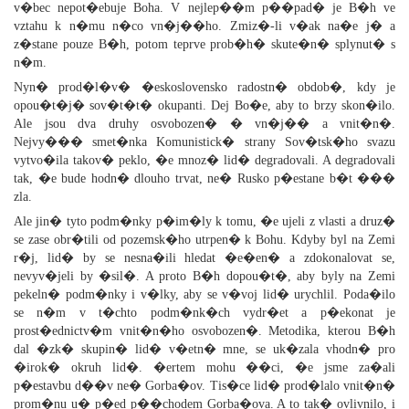
v�bec nepot�ebuje Boha. V nejlep��m p��pad� je B�h ve
vztahu k n�mu n�co vn�j��ho. Zmiz�-li v�ak na�e j� a
z�stane pouze B�h, potom teprve prob�h� skute�n� splynut� s
n�m.
Nyn� prod�l�v� �eskoslovensko radostn� obdob�, kdy je
opou�t�j� sov�t�t� okupanti. Dej Bo�e, aby to brzy skon�ilo.
Ale jsou dva druhy osvobozen� � vn�j�� a vnit�n�.
Nejvy��� smet�nka Komunistick� strany Sov�tsk�ho svazu
vytvo�ila takov� peklo, �e mnoz� lid� degradovali. A degradovali
tak, �e bude hodn� dlouho trvat, ne� Rusko p�estane b�t ���
zla.
Ale jin� tyto podm�nky p�im�ly k tomu, �e ujeli z vlasti a druz�
se zase obr�tili od pozemsk�ho utrpen� k Bohu. Kdyby byl na Zemi
r�j, lid� by se nesna�ili hledat �e�en� a zdokonalovat se,
nevyv�jeli by �sil�. A proto B�h dopou�t�, aby byly na Zemi
pekeln� podm�nky i v�lky, aby se v�voj lid� urychlil. Poda�ilo
se n�m v t�chto podm�nk�ch vydr�et a p�ekonat je
prost�ednictv�m vnit�n�ho osvobozen�. Metodika, kterou B�h
dal �zk� skupin� lid� v�etn� mne, se uk�zala vhodn� pro
�irok� okruh lid�. �ertem mohu ��ci, �e jsme za�ali
p�estavbu d��v ne� Gorba�ov. Tis�ce lid� prod�lalo vnit�n�
prom�nu u� p�ed p��chodem Gorba�ova. A to tak� ovlivnilo, i