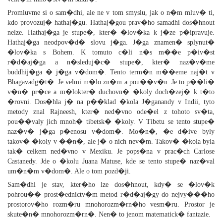
Promluvme si o sam�dhi, ale ne v tom smyslu, jak o n�m mluv� ti,
kdo provozuj� hathaj�gu. Hathaj�gou prav�ho samadhi dos�hnout
nelze. Hathaj�ga je stupe�, kter� �lov�ka k j�ze p�ipravuje.
Hathaj�ga neodpov�d� slovu j�ga. J�ga znamen� splynut�
�lov�ka s Bohem. K tomuto c�li n�s m��e p�iv�st
r�d�aj�ga a n�sleduj�c� stupe�, kter� naz�v�me
buddhij�ga � j�ga v�dom�. Tento term�n m��eme naj�t v
Bhagavadg�t�. Je velmi m�lo zn�m a pou��v�n. Je to p��li�
v�n� pr�ce a m�lokter� duchovn� �koly doch�zej� k t�to
�rovni. Dos�hla j� na p��klad �kola J�ganandy v Indii, tyto
metody znal Rajneesh, kter� ned�vno ode�el z tohoto sv�ta,
pou��valy jich mnoh� tibetsk� �koly. V Tibetu se tento stupe�
naz�v� j�ga p�enosu v�dom�. Mo�n�, �e d�ive byly
takov� �koly v ��n�, ale j� o nich nev�m. Takov� �kola byla
tak� celkem ned�vno v Mexiku. Je pops�na v prac�ch Carlose
Castanedy. Jde o �kolu Juana Matuse, kde se tento stupe� naz�val
um�n�m v�dom�. Ale o tom pozd�ji.
Sam�dhi je stav, kter�ho lze dos�hnout, kdy� se �lov�k
pohrou�� prost�ednictv�m metod r�d�aj�gy do nejvy���ho
prostorov�ho rozm�ru mnohorozm�rn�ho vesm�ru. Prostor je
skute�n� mnohorozm�rn�. Nen� to jenom matematick� fantazie.