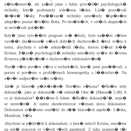
n�bo�enstv�, ale za�ali jsme s lidmi prov�d�t psychologick�
techniky, kter� probouzely srde�nou l�sku. Lid� pozn�vali
�t�st� l�sky. Pou��van� techniky umo�nily �sp�n�m
adept�m poznat �iv�ho Boha. Po des�tk�ch, v cel�ch skupin�ch
se nech�vali pok�t�t.
Kdy� jsme vytv��eli program sv� �koly, bylo na��m c�lem
vyu��t zku�enost� v�ech dobr�ch duchovn�ch �kol sv�ta k
tomu, abychom v sob� uskute�nili l�sku, kterou hl�sal Je��
Kristus. R�zn� psychologick� techniky umo�nily uv�st do �ivota
Kristova p�ik�z�n� o duchovn�m zdokonalov�n�.
Nyn� v�m pov�m n�co o technik�ch, kter� jsme pou��vali, a
potom si pov�me o probl�mech bioenergetiky a l��itelstv�. Na
z�v�r zodpov�m va�e ot�zky.
Jak� je hlavn� p�ik�z�n� Nov�ho z�kona? �Bu�te tedy
dokonal�, jako je dokonal� v� nebesk� Otec.� (Matou� 5,48) A
co je dokonalost? ��k�me-li lidem: �Bu�te dokonal�!�, stejn�
se nezm�n�. Je nutno zkonkretizovat v�znam slova dokonalost.
Dokonalost m��eme rozd�lit do t�� hlavn�ch aspekt�: L�ska,
Moudrost, S�la.
Abychom se p�ibl�ili k dokonalosti, o kter� mluvil Kristus, mus�me
na sob� pracovat ve v�ech t�ech aspektech. Z toho pramen� t�i