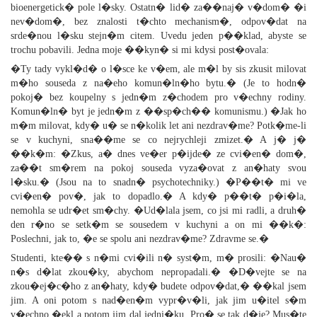
bioenergetick� pole l�sky. Ostatn� lid� za��naj� v�dom� �i
nev�dom�, bez znalosti t�chto mechanism�, odpov�dat na
srde�nou l�sku stejn�m citem. Uvedu jeden p��klad, abyste se
trochu pobavili. Jedna moje ��kyn� si mi kdysi post�ovala:
�Ty tady vykl�d� o l�sce ke v�em, ale m�l by sis zkusit milovat
m�ho souseda z na�eho komun�ln�ho bytu.� (Je to hodn�
pokoj� bez koupelny s jedn�m z�chodem pro v�echny rodiny.
Komun�ln� byt je jedn�m z ��sp�ch�� komunismu.) �Jak ho
m�m milovat, kdy� u� se n�kolik let ani nezdrav�me? Potk�me-li
se v kuchyni, sna��me se co nejrychleji zmizet.� A j� j�
��k�m: �Zkus, a� dnes ve�er p�ijde� ze cvi�en� dom�,
za��t sm�rem na pokoj souseda vyza�ovat z an�haty svou
l�sku.� (Jsou na to snadn� psychotechniky.) �P��t� mi ve
cvi�en� pov�, jak to dopadlo.� A kdy� p��t� p�i�la,
nemohla se udr�et sm�chy. �Ud�lala jsem, co jsi mi radli, a druh�
den r�no se setk�m se sousedem v kuchyni a on mi ��k�:
Poslechni, jak to, �e se spolu ani nezdrav�me? Zdravme se.�
Studenti, kte�� s n�mi cvi�ili n� syst�m, m� prosili: �Nau�
n�s d�lat zkou�ky, abychom nepropadali.� �D�vejte se na
zkou�ej�c�ho z an�haty, kdy� budete odpov�dat,� ��kal jsem
jim. A oni potom s nad�en�m vypr�v�li, jak jim u�itel s�m
v�echno �ekl a potom jim dal jedni�ku. Pro� se tak d�je? Mus�te