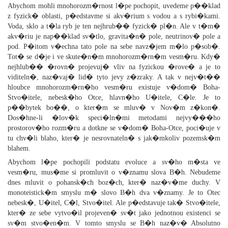
Abychom mohli mnohorozm�rnost l�pe pochopit, uvedeme p��klad
z fyzick� oblasti, p�edstavme si akv�rium s vodou a s rybi�kami.
Voda, sklo a t�la ryb je ten nejhrub�� fyzick� pl�n. Ale v t�m�
akv�riu je nap��klad sv�tlo, gravita�n� pole, neutrinov� pole a
pod. P�itom v�echna tato pole na sebe navz�jem m�lo p�sob�.
Tot� se d�je i ve skute�n�m mnohorozm�rn�m vesm�ru. Kdy�
nejhlub�� �rovn� projevuj� vliv na fyzickou �rove� a je to
viditeln�, naz�vaj� lid� tyto jevy z�zraky. A tak v nejv�t��
hloubce mnohorozm�rn�ho vesm�ru existuje v�dom� Boha-
Stvo�itele, nebesk�ho Otce, hlavn�ho U�itele, C�le. Je to
p��bytek bo��, o kter�m se mluv� v Nov�m z�kon�.
Dos�hne-li �lov�k speci�ln�mi metodami nejvy���ho
prostorov�ho rozm�ru a dotkne se v�dom� Boha-Otce, poci�uje v
tu chv�li blaho, kter� je nesrovnateln� s jak�mkoliv pozemsk�m
blahem.
Abychom l�pe pochopili podstatu evoluce a sv�ho m�sta ve
vesm�ru, mus�me si promluvit o v�znamu slova B�h. Nebudeme
dnes mluvit o pohansk�ch boz�ch, kter� naz�v�me duchy. V
monoteistick�m smyslu m� slovo B�h dva v�znamy. Je to Otec
nebesk�, U�itel, C�l, Stvo�itel. Ale p�edstavuje tak� Stvo�itele,
kter� ze sebe vytvo�il projeven� sv�t jako jednotnou existenci se
sv�m stvo�en�m. V tomto smyslu se B�h naz�v� Absolutno