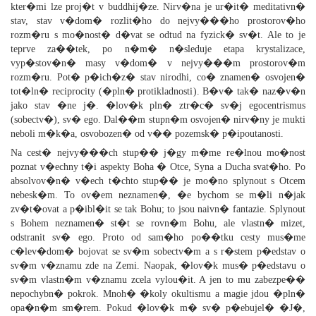
kter�mi lze proj�t v buddhij�ze. Nirv�na je ur�it� meditativn�
stav, stav v�dom� rozlit�ho do nejvy���ho prostorov�ho
rozm�ru s mo�nost� d�vat se odtud na fyzick� sv�t. Ale to je
teprve za��tek, po n�m� n�sleduje etapa krystalizace,
vyp�stov�n� masy v�dom� v nejvy���m prostorov�m
rozm�ru. Pot� p�ich�z� stav nirodhi, co� znamen� osvojen�
tot�ln� reciprocity (�pln� protikladnosti). B�v� tak� naz�v�n
jako stav �ne j�. �lov�k pln� ztr�c� sv�j egocentrismus
(sobectv�), sv� ego. Dal��m stupn�m osvojen� nirv�ny je mukti
neboli m�k�a, osvobozen� od v�� pozemsk� p�ipoutanosti.
Na cest� nejvy���ch stup�� j�gy m�me re�lnou mo�nost
poznat v�echny t�i aspekty Boha � Otce, Syna a Ducha svat�ho. Po
absolvov�n� v�ech t�chto stup�� je mo�no splynout s Otcem
nebesk�m. To ov�em neznamen�, �e bychom se m�li n�jak
zv�t�ovat a p�ibl�it se tak Bohu; to jsou naivn� fantazie. Splynout
s Bohem neznamen� st�t se rovn�m Bohu, ale vlastn� mizet,
odstranit sv� ego. Proto od sam�ho po��tku cesty mus�me
c�lev�dom� bojovat se sv�m sobectv�m a s r�stem p�edstav o
sv�m v�znamu zde na Zemi. Naopak, �lov�k mus� p�edstavu o
sv�m vlastn�m v�znamu zcela vylou�it. A jen to mu zabezpe��
nepochybn� pokrok. Mnoh� �koly okultismu a magie jdou �pln�
opa�n�m sm�rem. Pokud �lov�k m� sv� p�ebujel� �J�,