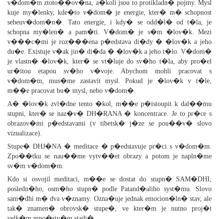
v�dom�m ztoto��ov�na, a�koli jsou to protikladn� pojmy. Mysl
kuje my�lenky, kde�to v�dom� je energie, kter� m� schopnost
sebeuv�dom�n�. Tato energie, i kdy� se odd�l� od t�la, je
schopna my�len� a pam�ti. V�dom� je s�m �lov�k. Mezi
v���c�mi je roz���ena p�edstava di�dy � �lov�k a jeho
du�e. Existuje v�ak jin� di�da � �lov�k a jeho t�lo. V�dom�
je vlastn� �lov�k, kter� se vt�luje do sv�ho t�la, aby pro�el
ur�itou etapou sv�ho v�voje. Abychom mohli pracovat s
v�dom�m, mus�me zastavit mysl. Pokud je �lov�k v t�le,
m��e pracovat bu� mysl, nebo v�dom�.
A� �lov�k zvl�dne tento �kol, m��e p�istoupit k dal��mu
stupni, kter� se naz�v� DH�RANA � koncentrace. Je to pr�ce s
obrazov�mi p�edstavami (v tibetsk� j�ze se pou��v� slovo
vizualizace).
Stupe� DHJ�NA � meditace � p�edstavuje pr�ci s v�dom�m.
Zpo��tku se nau��me vytv��et obrazy a potom je napln�me
sv�m v�dom�m.
Kdo si osvojil meditaci, m��e se dostat do stupn� SAM�DHI,
posledn�ho, osm�ho stupn� podle Patand�aliho syst�mu. Slovo
sam�dhi m� dva v�znamy. Ozna�uje jednak emocion�ln� stav, ale
tak� znamen� obrovsk� stupe�, ve kter�m je nutno proj�t
velk�m mno�stv�m stadi�.