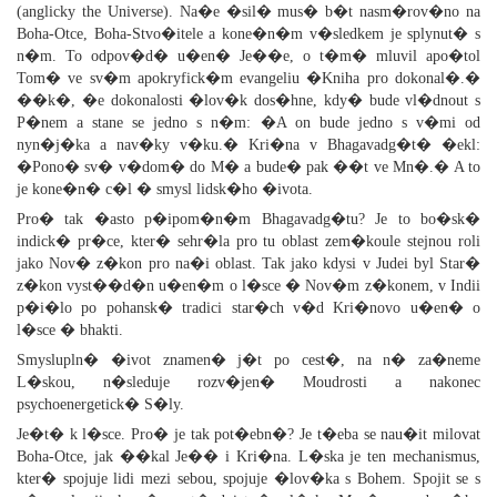
(anglicky the Universe). Na�e �sil� mus� b�t nasm�rov�no na
Boha-Otce, Boha-Stvo�itele a kone�n�m v�sledkem je splynut� s
n�m. To odpov�d� u�en� Je��e, o t�m� mluvil apo�tol
Tom� ve sv�m apokryfick�m evangeliu �Kniha pro dokonal�.�
��k�, �e dokonalosti �lov�k dos�hne, kdy� bude vl�dnout s
P�nem a stane se jedno s n�m: �A on bude jedno s v�mi od
nyn�j�ka a nav�ky v�ku.� Kri�na v Bhagavadg�t� �ekl:
�Pono� sv� v�dom� do M� a bude� pak ��t ve Mn�.� A to
je kone�n� c�l � smysl lidsk�ho �ivota.
Pro� tak �asto p�ipom�n�m Bhagavadg�tu? Je to bo�sk�
indick� pr�ce, kter� sehr�la pro tu oblast zem�koule stejnou roli
jako Nov� z�kon pro na�i oblast. Tak jako kdysi v Judei byl Star�
z�kon vyst��d�n u�en�m o l�sce � Nov�m z�konem, v Indii
p�i�lo po pohansk� tradici star�ch v�d Kri�novo u�en� o
l�sce � bhakti.
Smyslupln� �ivot znamen� j�t po cest�, na n� za�neme
L�skou, n�sleduje rozv�jen� Moudrosti a nakonec
psychoenergetick� S�ly.
Je�t� k l�sce. Pro� je tak pot�ebn�? Je t�eba se nau�it milovat
Boha-Otce, jak ��kal Je�� i Kri�na. L�ska je ten mechanismus,
kter� spojuje lidi mezi sebou, spojuje �lov�ka s Bohem. Spojit se s