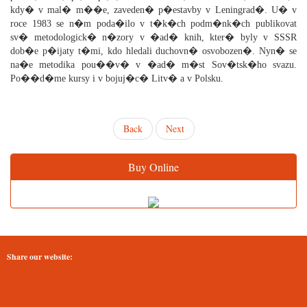
kdy� v mal� m��e, zaveden� p�estavby v Leningrad�. U� v
roce 1983 se n�m poda�ilo v t�k�ch podm�nk�ch publikovat
sv� metodologick� n�zory v �ad� knih, kter� byly v SSSR
dob�e p�ijaty t�mi, kdo hledali duchovn� osvobozen�. Nyn� se
na�e metodika pou��v� v �ad� m�st Sov�tsk�ho svazu.
Po��d�me kursy i v bojuj�c� Litv� a v Polsku.
Back
Next
Buy Online
Share our website: