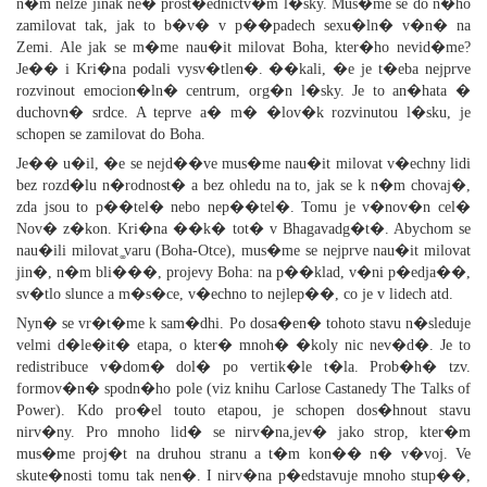
n�m nelze jinak ne� prost�ednictv�m l�sky. Mus�me se do n�ho
zamilovat tak, jak to b�v� v p��padech sexu�ln� v�n� na
Zemi. Ale jak se m�me nau�it milovat Boha, kter�ho nevid�me?
Je�� i Kri�na podali vysv�tlen�. ��kali, �e je t�eba nejprve
rozvinout emocion�ln� centrum, org�n l�sky. Je to an�hata �
duchovn� srdce. A teprve a� m� �lov�k rozvinutou l�sku, je
schopen se zamilovat do Boha.
Je�� u�il, �e se nejd��ve mus�me nau�it milovat v�echny lidi
bez rozd�lu n�rodnost� a bez ohledu na to, jak se k n�m chovaj�,
zda jsou to p��tel� nebo nep��tel�. Tomu je v�nov�n cel�
Nov� z�kon. Kri�na ��k� tot� v Bhagavadg�t�. Abychom se
nau�ili milovat ͚varu (Boha-Otce), mus�me se nejprve nau�it milovat
jin�, n�m bli���, projevy Boha: na p��klad, v�ni p�edja��,
sv�tlo slunce a m�s�ce, v�echno to nejlep��, co je v lidech atd.
Nyn� se vr�t�me k sam�dhi. Po dosa�en� tohoto stavu n�sleduje
velmi d�le�it� etapa, o kter� mnoh� �koly nic nev�d�. Je to
redistribuce v�dom� dol� po vertik�le t�la. Prob�h� tzv.
formov�n� spodn�ho pole (viz knihu Carlose Castanedy The Talks of
Power). Kdo pro�el touto etapou, je schopen dos�hnout stavu
nirv�ny. Pro mnoho lid� se nirv�na,jev� jako strop, kter�m
mus�me proj�t na druhou stranu a t�m kon�� n� v�voj. Ve
skute�nosti tomu tak nen�. I nirv�na p�edstavuje mnoho stup��,