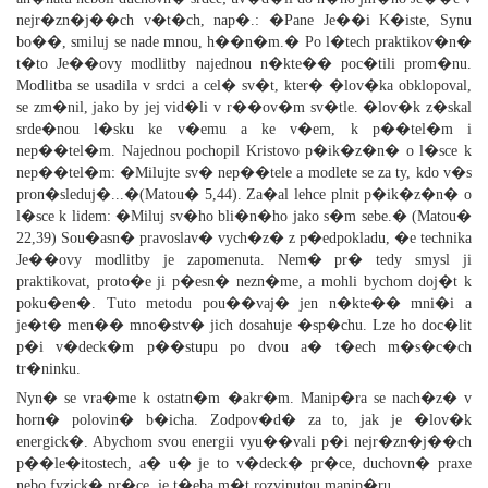
nejr�zn�j��ch v�t�ch, nap�.: �Pane Je��i K�iste, Synu
bo��, smiluj se nade mnou, h��n�m.� Po l�tech praktikov�n�
t�to Je��ovy modlitby najednou n�kte�� poc�tili prom�nu.
Modlitba se usadila v srdci a cel� sv�t, kter� �lov�ka obklopoval,
se zm�nil, jako by jej vid�li v r��ov�m sv�tle. �lov�k z�skal
srde�nou l�sku ke v�emu a ke v�em, k p��tel�m i
nep��tel�m. Najednou pochopil Kristovo p�ik�z�n� o l�sce k
nep��tel�m: �Milujte sv� nep��tele a modlete se za ty, kdo v�s
pron�sleduj�...�(Matou� 5,44). Za�al lehce plnit p�ik�z�n� o
l�sce k lidem: �Miluj sv�ho bli�n�ho jako s�m sebe.� (Matou�
22,39) Sou�asn� pravoslav� vych�z� z p�edpokladu, �e technika
Je��ovy modlitby je zapomenuta. Nem� pr� tedy smysl ji
praktikovat, proto�e ji p�esn� nezn�me, a mohli bychom doj�t k
poku�en�. Tuto metodu pou��vaj� jen n�kte�� mni�i a
je�t� men�� mno�stv� jich dosahuje �sp�chu. Lze ho doc�lit
p�i v�deck�m p��stupu po dvou a� t�ech m�s�c�ch
tr�ninku.
Nyn� se vra�me k ostatn�m �akr�m. Manip�ra se nach�z� v
horn� polovin� b�icha. Zodpov�d� za to, jak je �lov�k
energick�. Abychom svou energii vyu��vali p�i nejr�zn�j��ch
p��le�itostech, a� u� je to v�deck� pr�ce, duchovn� praxe
nebo fyzick� pr�ce, je t�eba m�t rozvinutou manip�ru.