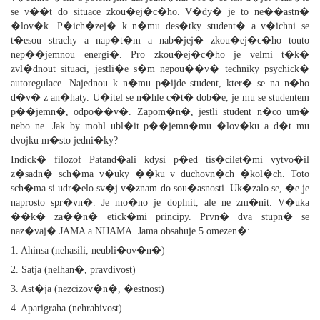
se v��t do situace zkou�ej�c�ho. V�dy� je to ne��astn�
�lov�k. P�ich�zej� k n�mu des�tky student� a v�ichni se
t�esou strachy a nap�t�m a nab�jej� zkou�ej�c�ho touto
nep��jemnou energi�. Pro zkou�ej�c�ho je velmi t�k�
zvl�dnout situaci, jestli�e s�m nepou��v� techniky psychick�
autoregulace. Najednou k n�mu p�ijde student, kter� se na n�ho
d�v� z an�haty. U�itel se n�hle c�t� dob�e, je mu se studentem
p��jemn�, odpo��v�. Zapom�n�, jestli student n�co um�
nebo ne. Jak by mohl ubl�it p��jemn�mu �lov�ku a d�t mu
dvojku m�sto jedni�ky?
Indick� filozof Patand�ali kdysi p�ed tis�cilet�mi vytvo�il
z�sadn� sch�ma v�uky ��ku v duchovn�ch �kol�ch. Toto
sch�ma si udr�elo sv�j v�znam do sou�asnosti. Uk�zalo se, �e je
naprosto spr�vn�. Je mo�no je doplnit, ale ne zm�nit. V�uka
��k� za��n� etick�mi principy. Prvn� dva stupn� se
naz�vaj� JAMA a NIJAMA. Jama obsahuje 5 omezen�:
1. Ahinsa (nehasili, neubli�ov�n�)
2. Satja (nelhan�, pravdivost)
3. Ast�ja (nezcizov�n�, �estnost)
4. Aparigraha (nehrabivost)