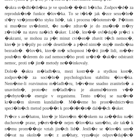
�akra sv�dhi�th�na je ve spodn� ��sti b�icha. Zodpov�d� za
reproduk�n� funkce �lov�ka. To se t�k� jak �zce sexu�ln�
sf�ry vz�jemn�ho styku lid�, tak i procesu t�hotenstv�. P�itom
si mus�me uv�domit, �e na�e zdrav� je do zna�n� m�ry
z�visl� na stavu na�ich �aker. Lid�, kte�� ovl�daj� pr�ci s
�akrami, se mohou za p�t minut cvi�en� zbavit t�ch nemoc�,
kter� je tr�pily po cel� desetilet� a p�ed nimi� stoj� medic�na
bezradn�. �lov�k, kter� m� schopnost l��it jin� lidi, m��e
pouh�m �derem do zad nemocn�ho proti ur�it� �ak�e odstranit
nemoc, proti n� jin� metody ne��inkovaly.
Doln� �akra m�ladh�ra, mezi kostr�� a stydkou kost�,
zodpov�d� za soci�ln� psychologickou stabilitu �lov�ka.
Nem�me-li rozvinutou m�ladh�ru, b�v�me snadno zraniteln� a
unaviteln�, proto�e m�ladh�ra je akumul�torem v��
p�ebyte�n� energie v organismu. Tento n�boj se naz�v�
kr�sn�m slovem kundalin�. M��eme ho prost�ednictv�m
speci�ln�ch metod pou��t k pro�i�t�n� dal��ch �aker.
Pr�ce s an�hatou, kter� je hlavn�m �l�nkem na za��tku na�i
duchovn� praxe, p�etv��� nejen �lov�ka sam�ho, ale tak� k
n�mu prom��uje vztah jin�ch lid�. Jestli�e se �lov�k um�
d�vat na okoln� sv�t z an�haty, vyza�uje odpov�daj�c�