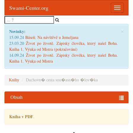
Swami-Center.org
Toggle
navigatio
×
Novinky:
15.09.24
Báseň: Na návštěvě u Jemeljana
23.03.20
Život po životě. Zápisky člověka, který našel Boha.
Kniha 1. Výuka od Mistra (pokračování)
14.09.24
Život po životě. Zápisky člověka, který našel Boha.
Kniha 1. Výuka od Mistra
Knihy
Duchovn� cesta sou�asn�ho �lov�ka
Obsah
Kniha v PDF
.